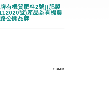
牌有機質肥料2號](肥製
112020號)產品為有機農
網路公開品牌