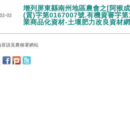
增列屏東縣南州地區農會之[阿猴成
(質)字第0167007號.有機資審字第
02-02
業商品化資材-土壤肥力改良資材
內容請見農糧署網站
至