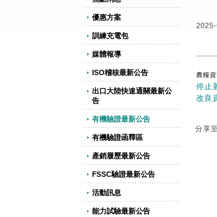
優惠方案
2025-
訓練充電包
媒體報導
ISO稽核最新公告
農糧資字
停止
出口大陸快速通關最新公
改良
告
有機驗證最新公告
分享
有機驗證函釋區
產銷履歷最新公告
FSSC驗證最新公告
活動訊息
能力試驗最新公告