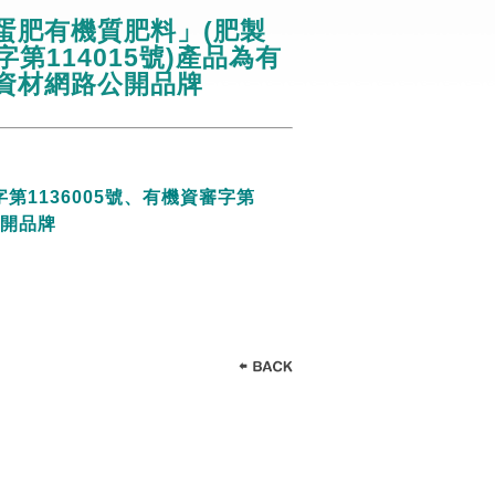
蛋肥有機質肥料」(肥製
字第114015號)產品為有
資材網路公開品牌
1136005號、有機資審字第
公開品牌