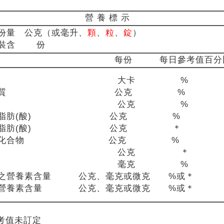
營 養 標 示
份量 公克（或毫升、
顆
、
粒
、
錠
）
包裝含 份
每份 每日參考值百分
熱量 大卡 %
蛋白質 公克 %
脂肪 公克 %
和脂肪(酸) 公克 %
式脂肪(酸) 公克 ＊
水化合物 公克 %
糖 公克 ＊
鈉 毫克 %
之營養素含量 公克、毫克或微克 %或＊
他營養素含量 公克、毫克或微克 %或＊
考值未訂定