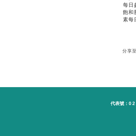
每日
飽和
素每
分享
代表號：0 2 - 8