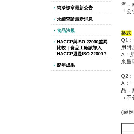
者，
純淨標章最新公告
「公
永續查證最新消息
食品法規
格式
Q1
HACCP與ISO 22000差異
用附
比較｜食品工廠該導入
HACCP還是ISO 22000？
A：
來呈
歷年成果
Q2
A：
品，
（不
(範