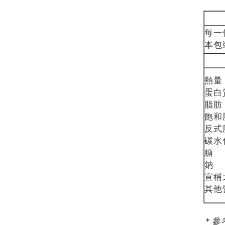
每一
本
飽
反
碳
宣稱
其
＊參