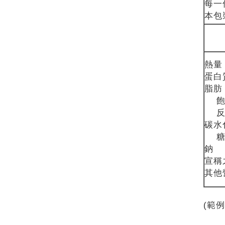
每一
本
蛋
飽
反
碳
宣稱
其他
(範