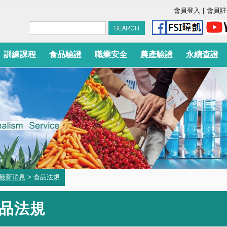
會員登入
｜
會員註
訓練課程
食品驗證
職業安全
農產驗證
永續查證
最新消息
> 食品法規
品法規