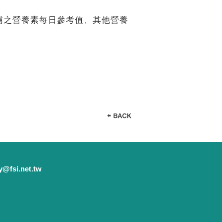
、
、宣稱之營養素每日參考值、其他營養
y@fsi.net.tw