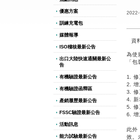
優惠方案
2022-
訓練充電包
媒體報導
資
ISO稽核最新公告
為使
出口大陸快速通關最新公
「包
告
有機驗證最新公告
1.
2.
有機驗證函釋區
3.
4.
產銷履歷最新公告
5.
FSSC驗證最新公告
6.
活動訊息
此外
能力試驗最新公告
效。