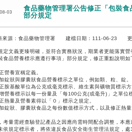
食品藥物管理署公告修正「包裝食
08-03
部分規定
料來源：
食品藥物管理署
建檔日期：
111-06-23
規定文義更臻明確，並符合實務狀況，期業者更能落實營
裝食品營養標示應遵行事項」部分規定，修正重點說明
 修正營養宣稱定義。
 增加錠狀與膠囊狀食品營養標示之單位，例如顆、粒、錠。
 修正胺基酸單位為公克或毫克標示、維生素與礦物質標示
 新增營養標示以每一份量及「每100公克(或毫升)」之單
 修正熱量及營養素得以「０」標示之規定。
 增加錠狀、膠囊狀食品之每份數值標示方式，以及修正熱
，考量需經查驗登記產品之因應尚需時間配合調整，本應遵
未依規定標示者，將依違反食品安全衛生管理法規定，處3