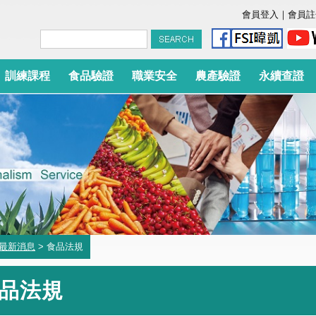
會員登入
｜
會員註
訓練課程
食品驗證
職業安全
農產驗證
永續查證
最新消息
> 食品法規
品法規