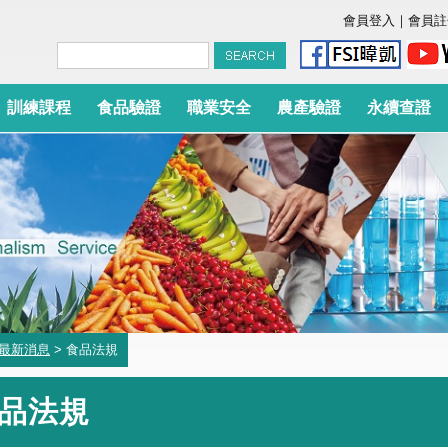
會員登入
｜
會員註
訓練課程
食品驗證
職業安全
農產驗證
永續查證
最新消息
> 食品法規
品法規