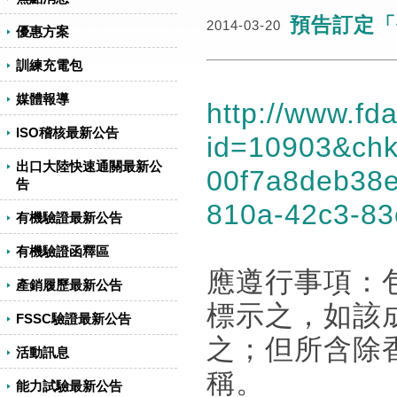
預告訂定「
2014-03-20
優惠方案
訓練充電包
媒體報導
http://www.fd
ISO稽核最新公告
id=10903&chk
出口大陸快速通關最新公
00f7a8deb38
告
810a-42c3-8
有機驗證最新公告
有機驗證函釋區
應遵行事項：
產銷履歷最新公告
標示之，如該
FSSC驗證最新公告
之；但所含除
活動訊息
稱。
能力試驗最新公告