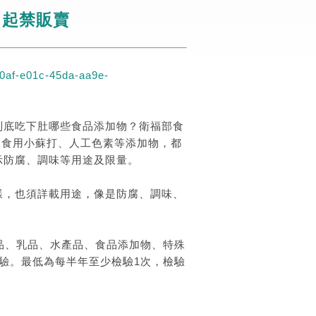
月起禁販賣
0af-e01c-45da-aa9e-
到底吃下肚哪些食品添加物？衛福部食
、食用小蘇打、人工色素等添加物，都
示防腐、調味等用途及限量。
樣，也須詳載用途，像是防腐、調味、
品、乳品、水產品、食品添加物、特殊
驗。最低為每半年至少檢驗1次，檢驗