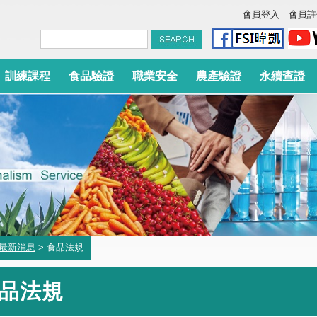
會員登入
｜
會員註
訓練課程
食品驗證
職業安全
農產驗證
永續查證
最新消息
> 食品法規
品法規