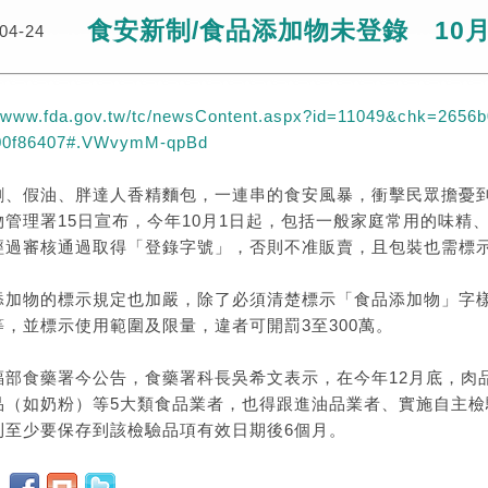
食安新制/食品添加物未登錄 10
04-24
//www.fda.gov.tw/tc/newsContent.aspx?id=11049&chk=2656b
00f86407#.VWvymM-qpBd
劑、假油、胖達人香精麵包，一連串的食安風暴，衝擊民眾擔憂
物管理署15日宣布，今年10月1日起，包括一般家庭常用的味精
經過審核通過取得「登錄字號」，否則不准販賣，且包裝也需標
添加物的標示規定也加嚴，除了必須清楚標示「食品添加物」字
等，並標示使用範圍及限量，違者可開罰3至300萬。
福部食藥署今公告，食藥署科長吳希文表示，在今年12月底，肉
品（如奶粉）等5大類食品業者，也得跟進油品業者、實施自主檢
則至少要保存到該檢驗品項有效日期後6個月。