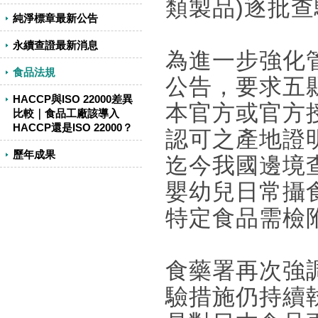
類製品)逐批
純淨標章最新公告
永續查證最新消息
為進一步強化
食品法規
公告，要求五
HACCP與ISO 22000差異
本官方或官方
比較｜食品工廠該導入
HACCP還是ISO 22000？
認可之產地證
歷年成果
迄今我國邊境
嬰幼兒日常攝
特定食品需檢
食藥署再次強
驗措施仍持續