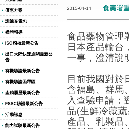
食藥署
2015-04-14
優惠方案
訓練充電包
媒體報導
食品藥物管理
ISO稽核最新公告
日本產品輸台
出口大陸快速通關最新公
一事，澄清說
告
有機驗證最新公告
目前我國對於
有機驗證函釋區
含福島、群馬
產銷履歷最新公告
入查驗申請；
FSSC驗證最新公告
品(生鮮冷藏
活動訊息
產品、乳製品
能力試驗最新公告