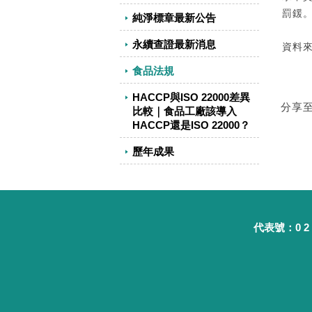
罰鍰
純淨標章最新公告
永續查證最新消息
資料
食品法規
HACCP與ISO 22000差異
分享
比較｜食品工廠該導入
HACCP還是ISO 22000？
歷年成果
代表號：0 2 - 8