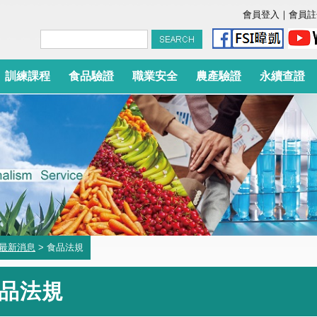
會員登入
｜
會員註
訓練課程
食品驗證
職業安全
農產驗證
永續查證
最新消息
> 食品法規
品法規