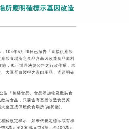
食場所應明確標示基因改造
104年5月29日已預告「直接供應飲
供應飲食場所之食品含基因改造食品原料
日實施，現正辦理法規公告之行政作業，未
皮、大豆蛋白製得之素肉產品，皆須明確
日公告「包裝食品、食品添加物及散裝食
或散裝食品，只要含有基因改造食品原
大至直接供應飲食場所(如餐廳)。
依相關規定標示，如未依規定標示或有標
3萬元至300萬元或4萬元至400萬元