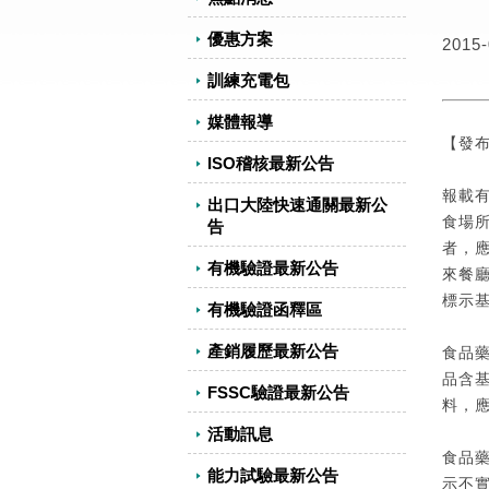
優惠方案
2015-
訓練充電包
媒體報導
【發布
ISO稽核最新公告
報載有
出口大陸快速通關最新公
食場
告
者，應
有機驗證最新公告
來餐
標示
有機驗證函釋區
產銷履歷最新公告
食品藥
品含
FSSC驗證最新公告
料，
活動訊息
食品
能力試驗最新公告
示不實