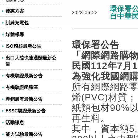
環保署
優惠方案
2023-06-22
自中華民
訓練充電包
媒體報導
環保署公告
ISO稽核最新公告
「網際網路購
出口大陸快速通關最新公
民國112年7月
告
為強化我國網
有機驗證最新公告
所有網際網路
有機驗證函釋區
烯(PVC)材質；
產銷履歷最新公告
紙類包材90%
FSSC驗證最新公告
再生料。
活動訊息
其中，資本額5
能力試驗最新公告