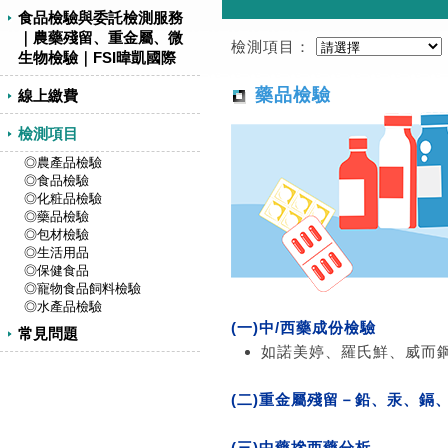
食品檢驗與委託檢測服務
｜農藥殘留、重金屬、微
檢測項目：
生物檢驗｜FSI暐凱國際
藥品檢驗
線上繳費
檢測項目
◎
農產品檢驗
◎
食品檢驗
◎
化粧品檢驗
◎
藥品檢驗
◎
包材檢驗
◎
生活用品
◎
保健食品
◎
寵物食品飼料檢驗
◎
水產品檢驗
(一)中/西藥成份檢驗
常見問題
如諾美婷、羅氏鮮、威而
(二)重金屬殘留－鉛、汞、鎘
(三)中藥摻西藥分析